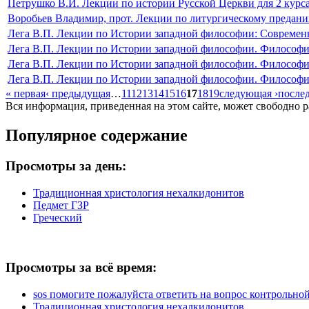
Петрушко В.И. Лекции по истории Русской Церкви для 2 курс
Воробьев Владимир, прот. Лекции по литургическому предан
Лега В.П. Лекции по Истории западной философии: Современ
Лега В.П. Лекции по Истории западной философии. Философи
Лега В.П. Лекции по Истории западной философии. Философ
Лега В.П. Лекции по Истории западной философии. Философи
« первая
‹ предыдущая
…
11
12
13
14
15
16
17
18
19
следующая ›
послед
Вся информация, приведенная на этом сайте, может свободно 
Популярное содержание
Просмотры за день:
Традиционная христология нехалкидонитов
Педмет ГЗР
Греческий
Просмотры за всё время:
sos помогите пожалуйста ответить на вопрос контрольной 
Традиционная христология нехалкидонитов