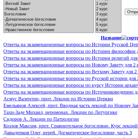
Название
Ответы на экзаменационные вопросы по Истории Русской Цер
Ответы на экзаменационные вопросы по Истории философии д
Ответы на экзаменационные вопросы по Истории религий для
Ответы на экзаменационные вопросы по Новому Завету для 2 к
Ответы на экзаменационные вопросы по Ветхому Завету для 2
Ответы на экзаменационные вопросы по Русской истории для 
Ответы на экзаменационные вопросы по курсу Истории архаиче
Ответы на экзаменационные вопросы по Источниковедению для
Асмус Валентин, прот. Лекции по Истории Церкви
Емельянов Алексей, прот. Вводная часть лекций по Новому Зав
Тахи-Заде Михаил, иеромонах. Лекции по Литургике
Сидоров А. Лекции по Патрологии
Козлов Максим, прот. Сравнительное богословие. Курс лекц
Давыденков Олег, иерей. Догматическое богословие, часть 3