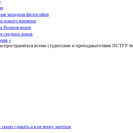
а
ию
ная западная философия
я нового времени
ия Возрождения
я средних веков
няя »
распространяться всеми студентами и преподавателями ПСТГУ бе
скоро сдавать а я не вижу зацепок