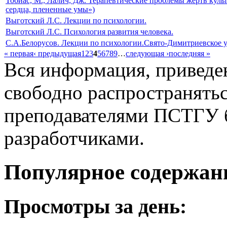
Тобиас, М., Лалич, Дж. Терапевтические проблемы жертв куль
сердца, плененные умы»)
Выготский Л.С. Лекции по психологии.
Выготский Л.С. Психология развития человека.
С.А.Белорусов. Лекции по психологии.Свято-Димитриевское у
« первая
‹ предыдущая
1
2
3
4
5
6
7
8
9
…
следующая ›
последняя »
Вся информация, приведен
свободно распространятьс
преподавателями ПСТГУ б
разработчиками.
Популярное содержан
Просмотры за день: