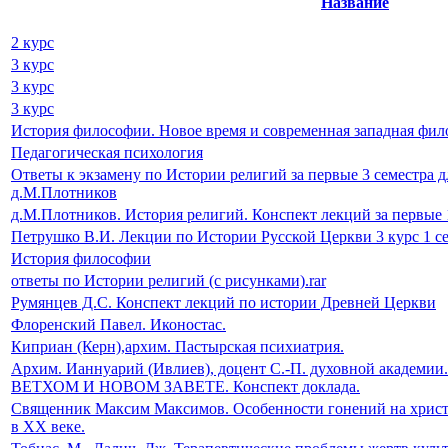
Название
2 курс
3 курс
3 курс
3 курс
История философии. Новое время и современная западная фил
Педагогическая психология
Ответы к экзамену по Истории религий за первые 3 семестра д
д.М.Плотников
д.М.Плотников. История религий. Конспект лекций за первые 
Петрушко В.И. Лекции по Истории Русской Церкви 3 курс 1 с
История философии
ответы по Истории религий (с рисунками).rar
Румянцев Д.С. Конспект лекций по истории Древней Церкви
Флоренский Павел. Иконостас.
Киприан (Керн),архим. Пастырская психиатрия.
Архим. Ианнуарий (Ивлиев), доцент С.-П. духовной ака
ВЕТХОМ И НОВОМ ЗАВЕТЕ. Конспект доклада.
Священник Максим Максимов. Особенности гонений на христ
в ХХ веке.