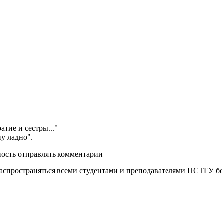
тие и сестры..."
ну ладно".
ность отправлять комментарии
распространяться всеми студентами и преподавателями ПСТГУ бе