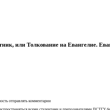
тник, или Толкование на Евангелие. Ева
ность отправлять комментарии
распространяться всеми студентами и преподавателями ПСТГУ бе