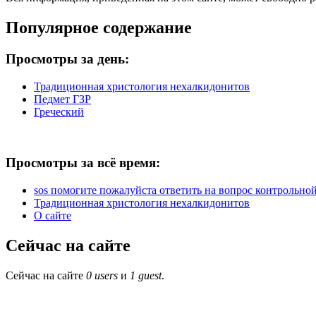
Популярное содержание
Просмотры за день:
Традиционная христология нехалкидонитов
Педмет ГЗР
Греческий
Просмотры за всё время:
sos помогите пожалуйста ответить на вопрос контрольной 
Традиционная христология нехалкидонитов
О сайте
Сейчас на сайте
Сейчас на сайте
0 users
и
1 guest
.