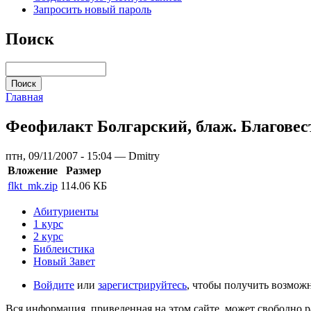
Запросить новый пароль
Поиск
Главная
Феофилакт Болгарский, блаж. Благовес
птн, 09/11/2007 - 15:04 — Dmitry
Вложение
Размер
flkt_mk.zip
114.06 КБ
Абитуриенты
1 курс
2 курс
Библеистика
Новый Завет
Войдите
или
зарегистрируйтесь
, чтобы получить возмож
Вся информация, приведенная на этом сайте, может свободно 