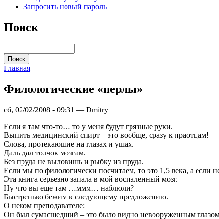
Запросить новый пароль
Поиск
Главная
Филологические «перлы»
сб, 02/02/2008 - 09:31 — Dmitry
Если я там что-то… то у меня будут грязные руки.
Выпить медицинский спирт – это вообще, сразу к праотцам!
Слова, протекающие на глазах и ушах.
Даль дал толчок мозгам.
Без пруда не выловишь и рыбку из пруда.
Если мы по филологически посчитаем, то это 1,5 века, а если 
Эта книга серьезно запала в мой воспаленный мозг.
Ну что вы еще там …ммм… наблюли?
Быстренько бежим к следующему предложению.
О неком преподавателе:
Он был сумасшедший – это было видно невооруженным глазом. 