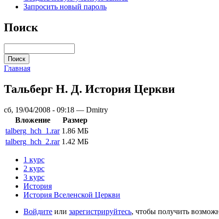
Запросить новый пароль
Поиск
Главная
Тальберг Н. Д. История Церкви
сб, 19/04/2008 - 09:18 — Dmitry
Вложение
Размер
talberg_hch_1.rar
1.86 МБ
talberg_hch_2.rar
1.42 МБ
1 курс
2 курс
3 курс
История
История Вселенской Церкви
Войдите
или
зарегистрируйтесь
, чтобы получить возмож