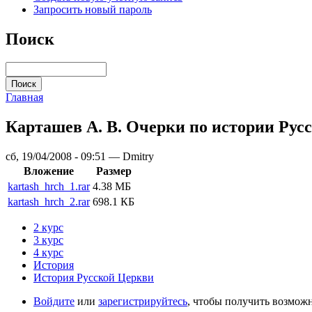
Запросить новый пароль
Поиск
Главная
Карташев А. В. Очерки по истории Рус
сб, 19/04/2008 - 09:51 — Dmitry
Вложение
Размер
kartash_hrch_1.rar
4.38 МБ
kartash_hrch_2.rar
698.1 КБ
2 курс
3 курс
4 курс
История
История Русской Церкви
Войдите
или
зарегистрируйтесь
, чтобы получить возмож