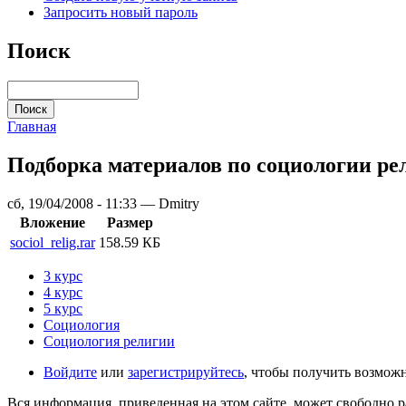
Запросить новый пароль
Поиск
Главная
Подборка материалов по социологии ре
сб, 19/04/2008 - 11:33 — Dmitry
Вложение
Размер
sociol_relig.rar
158.59 КБ
3 курс
4 курс
5 курс
Социология
Социология религии
Войдите
или
зарегистрируйтесь
, чтобы получить возмож
Вся информация, приведенная на этом сайте, может свободно 