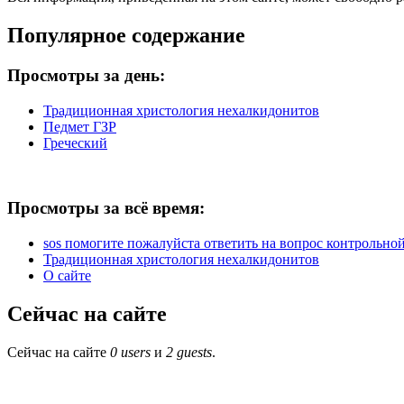
Популярное содержание
Просмотры за день:
Традиционная христология нехалкидонитов
Педмет ГЗР
Греческий
Просмотры за всё время:
sos помогите пожалуйста ответить на вопрос контрольной 
Традиционная христология нехалкидонитов
О сайте
Сейчас на сайте
Сейчас на сайте
0 users
и
2 guests
.