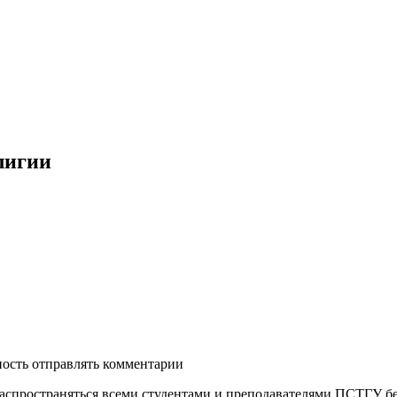
лигии
ность отправлять комментарии
распространяться всеми студентами и преподавателями ПСТГУ бе