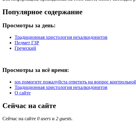
Популярное содержание
Просмотры за день:
Традиционная христология нехалкидонитов
Педмет ГЗР
Греческий
Просмотры за всё время:
sos помогите пожалуйста ответить на вопрос контрольной 
Традиционная христология нехалкидонитов
О сайте
Сейчас на сайте
Сейчас на сайте
0 users
и
2 guests
.