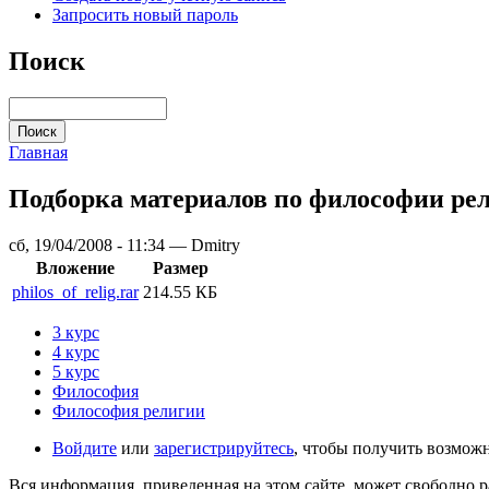
Запросить новый пароль
Поиск
Главная
Подборка материалов по философии ре
сб, 19/04/2008 - 11:34 — Dmitry
Вложение
Размер
philos_of_relig.rar
214.55 КБ
3 курс
4 курс
5 курс
Философия
Философия религии
Войдите
или
зарегистрируйтесь
, чтобы получить возмож
Вся информация, приведенная на этом сайте, может свободно 