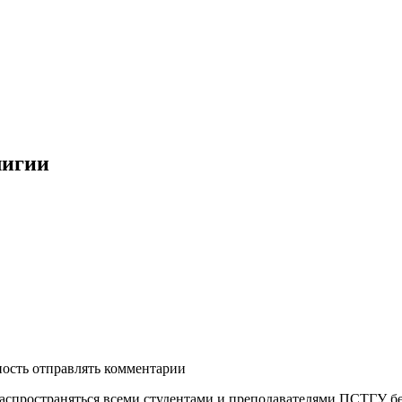
лигии
ность отправлять комментарии
распространяться всеми студентами и преподавателями ПСТГУ бе