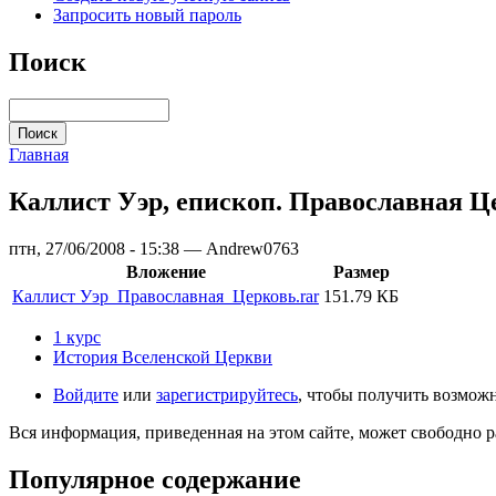
Запросить новый пароль
Поиск
Главная
Каллист Уэр, епископ. Православная Це
птн, 27/06/2008 - 15:38 — Andrew0763
Вложение
Размер
Каллист Уэр_Православная_Церковь.rar
151.79 КБ
1 курс
История Вселенской Церкви
Войдите
или
зарегистрируйтесь
, чтобы получить возмож
Вся информация, приведенная на этом сайте, может свободно 
Популярное содержание