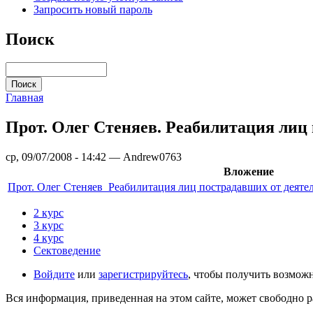
Запросить новый пароль
Поиск
Главная
Прот. Олег Стеняев. Реабилитация лиц
ср, 09/07/2008 - 14:42 — Andrew0763
Вложение
Прот. Олег Стеняев_Реабилитация лиц пострадавших от деяте
2 курс
3 курс
4 курс
Сектоведение
Войдите
или
зарегистрируйтесь
, чтобы получить возмож
Вся информация, приведенная на этом сайте, может свободно 