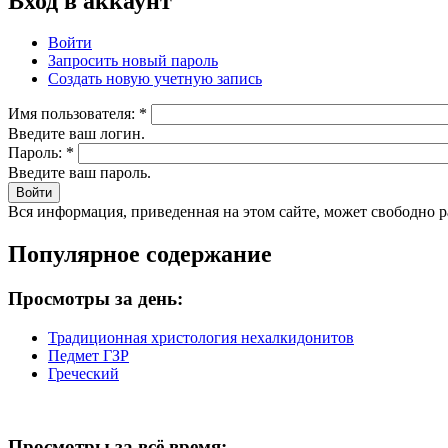
Вход в аккаунт
Войти
Запросить новый пароль
Создать новую учетную запись
Имя пользователя:
*
Введите ваш логин.
Пароль:
*
Введите ваш пароль.
Вся информация, приведенная на этом сайте, может свободно 
Популярное содержание
Просмотры за день:
Традиционная христология нехалкидонитов
Педмет ГЗР
Греческий
Просмотры за всё время: