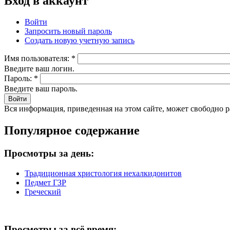
Вход в аккаунт
Войти
Запросить новый пароль
Создать новую учетную запись
Имя пользователя:
*
Введите ваш логин.
Пароль:
*
Введите ваш пароль.
Вся информация, приведенная на этом сайте, может свободно 
Популярное содержание
Просмотры за день:
Традиционная христология нехалкидонитов
Педмет ГЗР
Греческий
Просмотры за всё время: