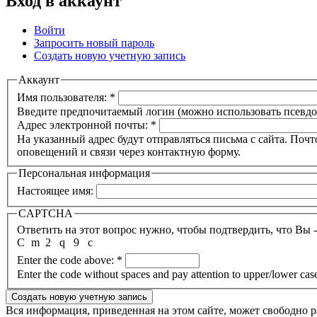
Вход в аккаунт
Войти
Запросить новый пароль
Создать новую учетную запись
Аккаунт
Имя пользователя:
*
Введите предпочитаемый логин (можно использовать псевдон
Адрес электронной почты:
*
На указанный адрес будут отправляться письма с сайта. Поч
оповещений и связи через контактную форму.
Персональная информация
Настоящее имя:
CAPTCHA
Ответить на этот вопрос нужно, чтобы подтвердить, что Вы 
C
m
2
q
9
c
Enter the code above:
*
Enter the code without spaces and pay attention to upper/lower cas
Вся информация, приведенная на этом сайте, может свободно 