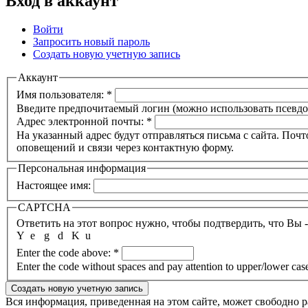
Вход в аккаунт
Войти
Запросить новый пароль
Создать новую учетную запись
Аккаунт
Имя пользователя:
*
Введите предпочитаемый логин (можно использовать псевдон
Адрес электронной почты:
*
На указанный адрес будут отправляться письма с сайта. Поч
оповещений и связи через контактную форму.
Персональная информация
Настоящее имя:
CAPTCHA
Ответить на этот вопрос нужно, чтобы подтвердить, что Вы 
Y
e
g
d
K
u
Enter the code above:
*
Enter the code without spaces and pay attention to upper/lower cas
Вся информация, приведенная на этом сайте, может свободно 