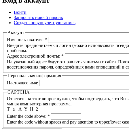
Вход в аккаунт
Войти
Запросить новый пароль
Создать новую учетную запись
Аккаунт
Имя пользователя:
*
Введите предпочитаемый логин (можно использовать псевдон
пробелом.
Адрес электронной почты:
*
На указанный адрес будут отправляться письма с сайта. Почт
восстановления пароля, определённых вами оповещений и св
Персональная информация
Настоящее имя:
CAPTCHA
Ответить на этот вопрос нужно, чтобы подтвердить, что Вы 
умная компьютерная программа.
T
a
A
Y
H
2
Enter the code above:
*
Enter the code without spaces and pay attention to upper/lower cas