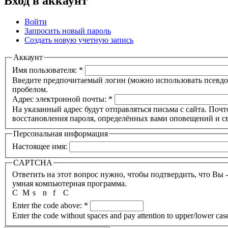
Вход в аккаунт
Войти
Запросить новый пароль
Создать новую учетную запись
Аккаунт
Имя пользователя:
*
Введите предпочитаемый логин (можно использовать псевдон
пробелом.
Адрес электронной почты:
*
На указанный адрес будут отправляться письма с сайта. Почт
восстановления пароля, определённых вами оповещений и св
Персональная информация
Настоящее имя:
CAPTCHA
Ответить на этот вопрос нужно, чтобы подтвердить, что Вы 
умная компьютерная программа.
C
M
s
n
f
C
Enter the code above:
*
Enter the code without spaces and pay attention to upper/lower cas