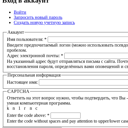
Вход в аккаунт
Войти
Запросить новый пароль
Создать новую учетную запись
Аккаунт
Имя пользователя:
*
Введите предпочитаемый логин (можно использовать псевдон
пробелом.
Адрес электронной почты:
*
На указанный адрес будут отправляться письма с сайта. Почт
восстановления пароля, определённых вами оповещений и св
Персональная информация
Настоящее имя:
CAPTCHA
Ответить на этот вопрос нужно, чтобы подтвердить, что Вы 
умная компьютерная программа.
k
n
1
r
n
c
Enter the code above:
*
Enter the code without spaces and pay attention to upper/lower cas