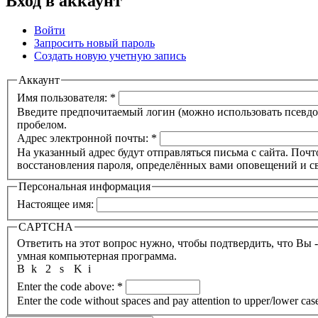
Вход в аккаунт
Войти
Запросить новый пароль
Создать новую учетную запись
Аккаунт
Имя пользователя:
*
Введите предпочитаемый логин (можно использовать псевдон
пробелом.
Адрес электронной почты:
*
На указанный адрес будут отправляться письма с сайта. Почт
восстановления пароля, определённых вами оповещений и св
Персональная информация
Настоящее имя:
CAPTCHA
Ответить на этот вопрос нужно, чтобы подтвердить, что Вы 
умная компьютерная программа.
B
k
2
s
K
i
Enter the code above:
*
Enter the code without spaces and pay attention to upper/lower cas