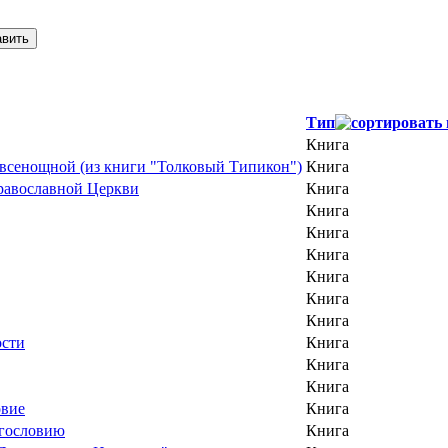
Тип
Книга
 всенощной (из книги "Толковый Типикон")
Книга
Православной Церкви
Книга
Книга
Книга
Книга
Книга
Книга
Книга
ости
Книга
Книга
Книга
овие
Книга
огословию
Книга