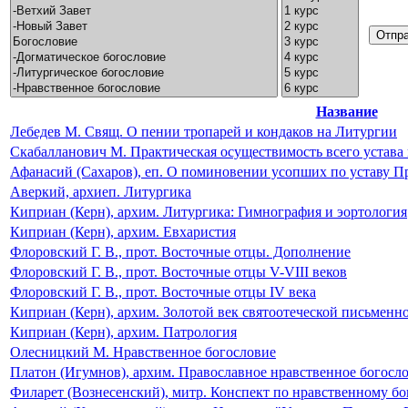
Название
Лебедев М. Свящ. О пении тропарей и кондаков на Литургии
Скабалланович М. Практическая осуществимость всего устава
Афанасий (Сахаров), еп. О поминовении усопших по уставу 
Аверкий, архиеп. Литургика
Киприан (Керн), архим. Литургика: Гимнография и эортология
Киприан (Керн), архим. Евхаристия
Флоровский Г. В., прот. Восточные отцы. Дополнение
Флоровский Г. В., прот. Восточные отцы V-VIII веков
Флоровский Г. В., прот. Восточные отцы IV века
Киприан (Керн), архим. Золотой век святоотеческой письменн
Киприан (Керн), архим. Патрология
Олесницкий М. Нравственное богословие
Платон (Игумнов), архим. Православное нравственное богосл
Филарет (Вознесенский), митр. Конспект по нравственному б