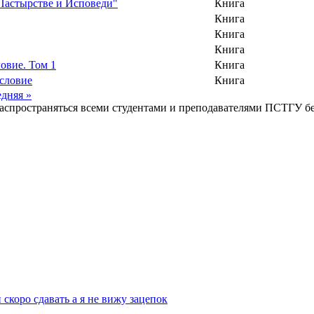
Пастырстве и Исповеди"
Книга
Книга
Книга
Книга
овие. Том 1
Книга
ословие
Книга
едняя »
распространяться всеми студентами и преподавателями ПСТГУ бе
скоро сдавать а я не вижу зацепок