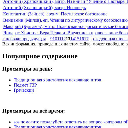
Антоний (Храповицкий), митр. Из книги "Учение о Пастыре, 
Антоний (Храповицкий), митр. Исповедь
Константин (Зайцев), архим. Пастырское богословие
Вениамин (Милов), еп. Чтения по литургическому богословию
Макарий (Булгаков), митр. Православное догматическое богосл
Яннарас Христос. Вера Церкви. Введение в православное бог
« первая
‹ предыдущая
…
9
10
11
12
13
14
15
16
17
…
следующая ›
посл
Вся информация, приведенная на этом сайте, может свободно 
Популярное содержание
Просмотры за день:
Традиционная христология нехалкидонитов
Педмет ГЗР
Греческий
Просмотры за всё время:
sos помогите пожалуйста ответить на вопрос контрольной 
Традиционная христология нехалкидонитов