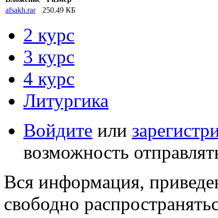
afsakh.rar
250.49 КБ
2 курс
3 курс
4 курс
Литургика
Войдите
или
зарегистр
возможность отправлят
Вся информация, приведен
свободно распространятьс