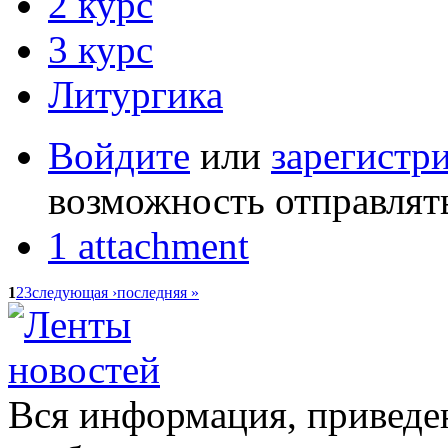
2 курс
3 курс
Литургика
Войдите
или
зарегистр
возможность отправлят
1 attachment
1
2
3
следующая ›
последняя »
Вся информация, приведен