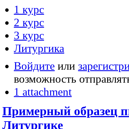
1 курс
2 курс
3 курс
Литургика
Войдите
или
зарегистр
возможность отправлят
1 attachment
Примерный образец п
Литургике