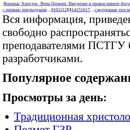
Яннарас Христос. Вера Церкви. Введение в православное бог
« первая
‹ предыдущая
…
9
10
11
12
13
14
15
16
17
…
следующая ›
посл
Вся информация, приведен
свободно распространятьс
преподавателями ПСТГУ б
разработчиками.
Популярное содержан
Просмотры за день:
Традиционная христоло
Педмет ГЗР