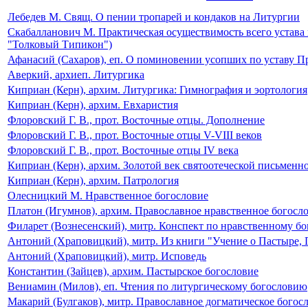
Лебедев М. Свящ. О пении тропарей и кондаков на Литургии
Скабалланович М. Практическая осуществимость всего устава
"Толковый Типикон")
Афанасий (Сахаров), еп. О поминовении усопших по уставу 
Аверкий, архиеп. Литургика
Киприан (Керн), архим. Литургика: Гимнография и эортология
Киприан (Керн), архим. Евхаристия
Флоровский Г. В., прот. Восточные отцы. Дополнение
Флоровский Г. В., прот. Восточные отцы V-VIII веков
Флоровский Г. В., прот. Восточные отцы IV века
Киприан (Керн), архим. Золотой век святоотеческой письменн
Киприан (Керн), архим. Патрология
Олесницкий М. Нравственное богословие
Платон (Игумнов), архим. Православное нравственное богосл
Филарет (Вознесенский), митр. Конспект по нравственному б
Антоний (Храповицкий), митр. Из книги "Учение о Пастыре, 
Антоний (Храповицкий), митр. Исповедь
Константин (Зайцев), архим. Пастырское богословие
Вениамин (Милов), еп. Чтения по литургическому богословию
Макарий (Булгаков), митр. Православное догматическое богосл