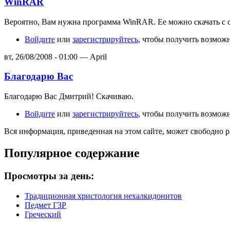
WinRAR
Вероятно, Вам нужна программа WinRAR. Ее можно скачать с с
Войдите
или
зарегистрируйтесь
, чтобы получить возмож
вт, 26/08/2008 - 01:00 — April
Благодарю Вас
Благодарю Вас Дмитрий! Скачиваю.
Войдите
или
зарегистрируйтесь
, чтобы получить возмож
Вся информация, приведенная на этом сайте, может свободно 
Популярное содержание
Просмотры за день:
Традиционная христология нехалкидонитов
Педмет ГЗР
Греческий